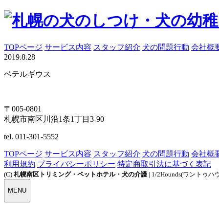
TOPページ
サービス内容
スタッフ紹介
犬の問題行動
会社概
2019.8.28
ベテルギウス
〒005-0801
札幌市南区川沿1条1丁目3-90
tel. 011-301-5552
TOPページ
サービス内容
スタッフ紹介
犬の問題行動
会社概
利用規約
プライバシーポリシー
特定商取引法に基づく表記
(C)
札幌南区トリミング・ペットホテル・犬の介護
| 1/2Hounds(ワントゥハ
MENU