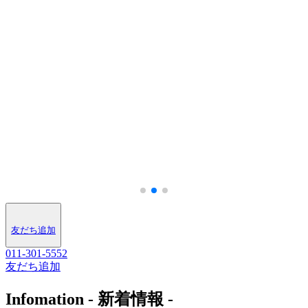
幼
こころとからだを健康にする
野外活動®・フィットネス
MORE
友だち追加
011-301-5552
友だち追加
Infomation
- 新着情報 -