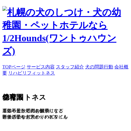
TOPページ
サービス内容
スタッフ紹介
犬の問題行動
会社概
要
リハビリフィットネス
フ
幼
保
フ
稚園
育園
ィットネス
運動不足・肥満の解消
こころとからだを健康にする
単体や複数でのお預かりなど
運動不足・肥満の解消
術後の子や老犬のリハビリにも
野外活動®・フィットネス
さまざまなお預かりのスタイル
術後の子や老犬のリハビリにも