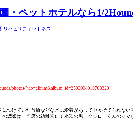
要
リハビリフィットネス
s/photos/?tab=album&album_id=2593004010783328
身につけていた首輪などなど…愛着があって中々捨てられない
この講師は、当店の幼稚園にて水曜の男、クシローくんのママな