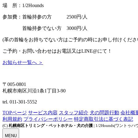
場 所：1/2Hounds
参加費：首輪持参の方 2500円/人
首輪持参でない方 3000円/人
(革の首輪をお持ちでない方はご予約の時にお申し付けくださ
ご予約・お問い合わせはお電話又はLINE@にて！
お知らせ一覧へ ＞
〒005-0801
札幌市南区川沿1条1丁目3-90
tel. 011-301-5552
TOPページ
サービス内容
スタッフ紹介
犬の問題行動
会社概
利用規約
プライバシーポリシー
特定商取引法に基づく表記
(C)
札幌南区トリミング・ペットホテル・犬の介護
| 1/2Hounds(ワントゥハ
MENU