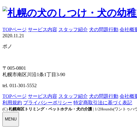
TOPページ
サービス内容
スタッフ紹介
犬の問題行動
会社概
2020.11.21
ポノ
〒005-0801
札幌市南区川沿1条1丁目3-90
tel. 011-301-5552
TOPページ
サービス内容
スタッフ紹介
犬の問題行動
会社概
利用規約
プライバシーポリシー
特定商取引法に基づく表記
(C)
札幌南区トリミング・ペットホテル・犬の介護
| 1/2Hounds(ワントゥハ
MENU