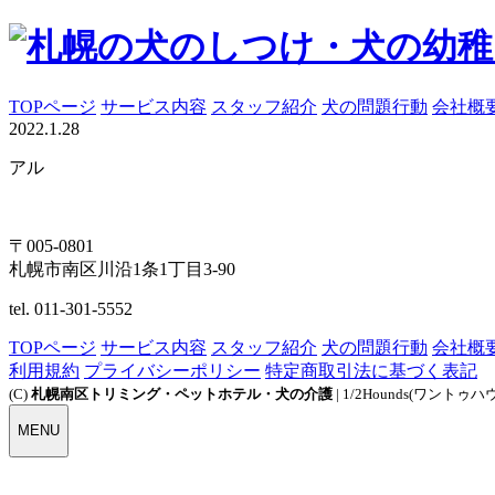
TOPページ
サービス内容
スタッフ紹介
犬の問題行動
会社概
2022.1.28
アル
〒005-0801
札幌市南区川沿1条1丁目3-90
tel. 011-301-5552
TOPページ
サービス内容
スタッフ紹介
犬の問題行動
会社概
利用規約
プライバシーポリシー
特定商取引法に基づく表記
(C)
札幌南区トリミング・ペットホテル・犬の介護
| 1/2Hounds(ワントゥハ
MENU